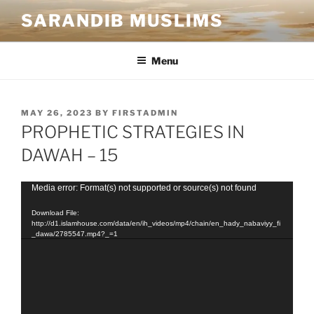
SARANDIB MUSLIMS
Menu
MAY 26, 2023
BY
FIRSTADMIN
PROPHETIC STRATEGIES IN
DAWAH – 15
Video
Media error: Format(s) not supported or source(s) not found
Player
Download File:
http://d1.islamhouse.com/data/en/ih_videos/mp4/chain/en_hady_nabaviyy_fi
_dawa/2785547.mp4?_=1