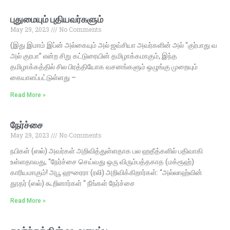
புதுமையும் புதியவர்களும்
May 29, 2023
No Comments
(இது இமாம் இப்ன் அல்கையும் அல் ஜவ்சியா அவர்களின் அல் “குர்பாது வ
அல் குரபா” என்ற சிறு கட்டுரையின் தமிழாக்கமாகும், இந்த
தமிழாக்கத்தில் சில பிரத்தியோக வசனங்களும் ஒழுங்கு முறையும்
கையாளப்பட்டுள்ளது –
Read More »
நேர்ச்சை
May 29, 2023
No Comments
நபிகள் (ஸல்) அவர்கள் அறிவித்துள்ளதாக பல ஹதீத்களில் பதிவாகி
உள்ளதாவது, “நேர்ச்சை செய்வது ஒரு விரும்பத்தகாத (மக்ரூஹ்)
காரியமாகும்! அபூ ஹுரைரா (ரலி) அறிவிக்கிறார்கள்: “அல்லாஹ்வின்
தூதர் (ஸல்) கூறினார்கள் “ நீங்கள் நேர்ச்சை
Read More »