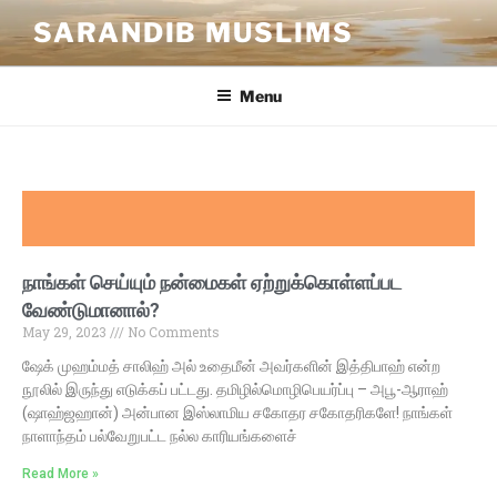
SARANDIB MUSLIMS
Menu
நாங்கள் செய்யும் நன்மைகள் ஏற்றுக்கொள்ளப்பட
வேண்டுமானால்?
May 29, 2023
No Comments
ஷேக் முஹம்மத் சாலிஹ் அல் உதைமீன் அவர்களின் இத்திபாஹ் என்ற
நூலில் இருந்து எடுக்கப் பட்டது. தமிழில்மொழிபெயர்ப்பு – அபூ-ஆராஹ்
(ஷாஹ்ஜஹான்) அன்பான இஸ்லாமிய சகோதர சகோதரிகளே! நாங்கள்
நாளாந்தம் பல்வேறுபட்ட நல்ல காரியங்களைச்
Read More »